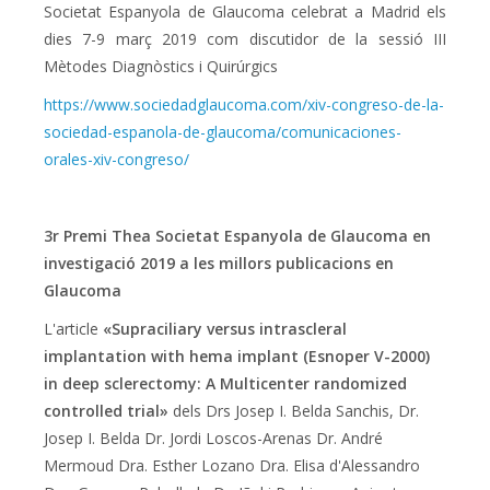
Societat Espanyola de Glaucoma celebrat a Madrid els
dies 7-9 març 2019 com discutidor de la sessió III
Mètodes Diagnòstics i Quirúrgics
https://www.sociedadglaucoma.com/xiv-congreso-de-la-
sociedad-espanola-de-glaucoma/comunicaciones-
orales-xiv-congreso/
3r Premi Thea Societat Espanyola de Glaucoma en
investigació 2019 a les millors publicacions en
Glaucoma
L'article
«Supraciliary versus intrascleral
implantation with hema implant (Esnoper V-2000)
in deep sclerectomy: A Multicenter randomized
controlled trial»
dels Drs Josep I. Belda Sanchis, Dr.
Josep I. Belda Dr. Jordi Loscos-Arenas Dr. André
Mermoud Dra. Esther Lozano Dra. Elisa d'Alessandro