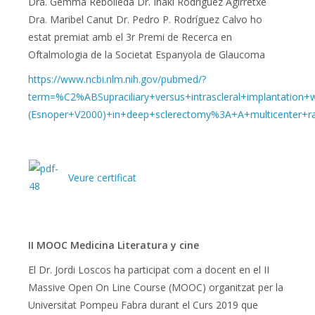
Dra. Gemma Rebolleda Dr. Iñaki Rodriguez Agirretxe
Dra. Maribel Canut Dr. Pedro P. Rodríguez Calvo ho
estat premiat amb el 3r Premi de Recerca en
Oftalmologia de la Societat Espanyola de Glaucoma
https://www.ncbi.nlm.nih.gov/pubmed/?
term=%C2%ABSupraciliary+versus+intrascleral+implantation
(Esnoper+V2000)+in+deep+sclerectomy%3A+A+multicenter+r
Veure certificat
II MOOC Medicina Literatura y cine
El Dr. Jordi Loscos ha participat com a docent en el II
Massive Open On Line Course (MOOC) organitzat per la
Universitat Pompeu Fabra durant el Curs 2019 que