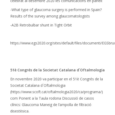
celebrat al desembre 2020 les comunicacions en panell:
-What type of glaucoma surgery is performed in Spain?
Results of the survey among glaucomatologists
-A2B Retrobulbar shunt in Tight Orbit
https://www.egs2020.org/sites/default/files/documenti/EGSb
51è Congrés de la Societat Catalana d´Oftalmologia
En novembre 2020 va participar en el 51è Congrés de la
Societat Catalana d´Oftalmologia
(https://www.scoft.cat/oftalmologia2020/ca/programa/)
com Ponent a la Taula rodona Discussió de casos
clínics: Glaucoma Maneig de l’ampolla de filtració
disestèsica.