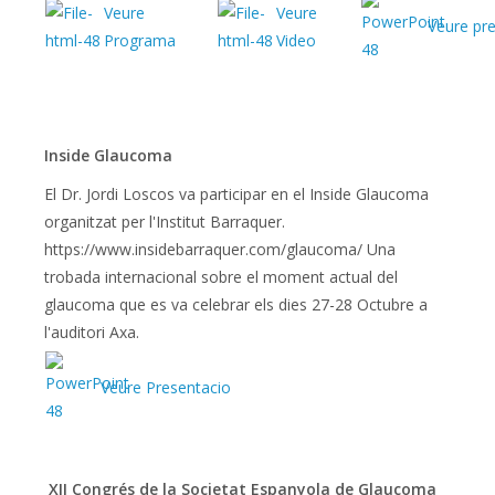
Veure
Veure
Veure pr
Programa
Video
Inside Glaucoma
El Dr. Jordi Loscos va participar en el Inside Glaucoma
organitzat per l'Institut Barraquer.
https://www.insidebarraquer.com/glaucoma/ Una
trobada internacional sobre el moment actual del
glaucoma que es va celebrar els dies 27-28 Octubre a
l'auditori Axa.
Veure Presentacio
XII Congrés de la Societat Espanyola de Glaucoma