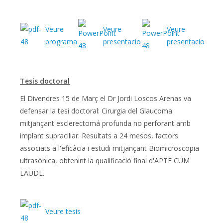
Veure
Veure
Veure
programa
presentacio
presentacio
Tesis doctoral
El Divendres 15 de Març el Dr Jordi Loscos Arenas va
defensar la tesi doctoral: Cirurgia del Glaucoma
mitjançant esclerectomá profunda no perforant amb
implant supraciliar: Resultats a 24 mesos, factors
associats a l'eficàcia i estudi mitjançant Biomicroscopia
ultrasònica, obtenint la qualificació final d'APTE CUM
LAUDE.
Veure tesis