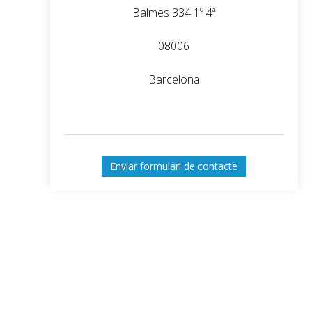
Balmes 334 1º 4ª
08006
Barcelona
Enviar formulari de contacte