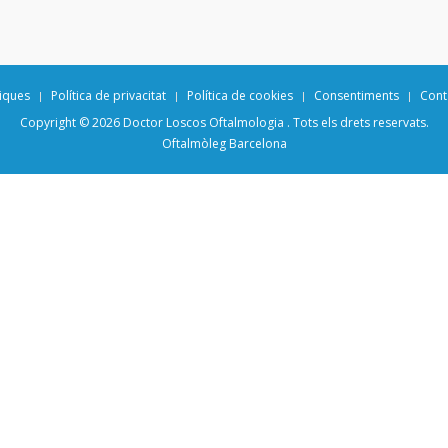
iques
Política de privacitat
Política de cookies
Consentiments
Cont
Copyright © 2026 Doctor Loscos Oftalmologia . Tots els drets reservats.
Oftalmòleg Barcelona