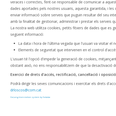
veraces i correctes, fent-se responsable de comunicar a aquest
dades aportades pels nostres usuaris, aquesta garantida, i les 
enviar informació sobre serveis que puguin resultar del seu int
amb la finalitat de gestionar, administrar i prestar els serveis 
La nostra web utilitza cookies, petits fitxers de dades que es g
següent informació:
La data i hora de l'última vegada que l'usuari va visitar el 
Elements de seguretat que intervenen en el control d'accés
L'usuari té l'opció d'impedir la generació de cookies, mitjanç
obstant això, no ens responsabilitzem de que la desactivació d
Exercici de drets d'accés, rectificació, cancel·lació i oposició
Podrà dirigir les seves comunicacions i exercitar els drets d'accé
drloscos@com.cat
FaLang translation system by Faboba