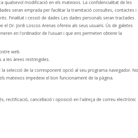
a qualsevol modificació en els mateixos. La confidencialitat de les
dades seran emprada per facilitar la tramitació consultes, contactes i
erès. Finalitat i cessió de dades Les dades personals seran tractades
que el Dr. Jordi Loscos Arenas ofereix als seus usuaris. Ús de galetes
eneren en l'ordinador de l'usuari i que ens permeten obtenir la
nostre web.
 a les àrees restringides.
ant la selecció de la corresponent opció al seu programa navegador. N
els mateixos impedeixi el bon funcionament de la pàgina.
s, rectificació, cancel·lació i oposició en l'adreça de correu electrònic